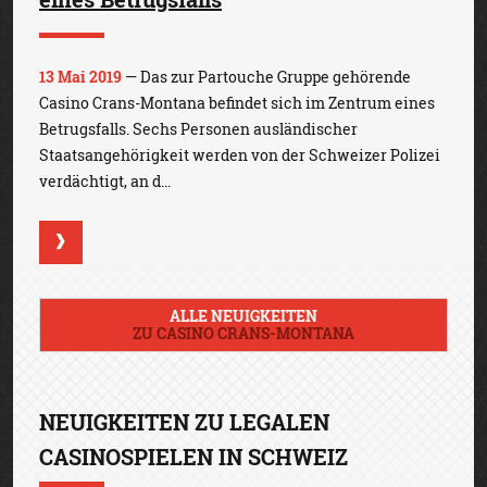
13 Mai 2019
— Das zur Partouche Gruppe gehörende
Casino Crans-Montana befindet sich im Zentrum eines
Betrugsfalls. Sechs Personen ausländischer
Staatsangehörigkeit werden von der Schweizer Polizei
verdächtigt, an d...
ALLE NEUIGKEITEN
ZU CASINO CRANS-MONTANA
NEUIGKEITEN ZU LEGALEN
CASINOSPIELEN IN SCHWEIZ