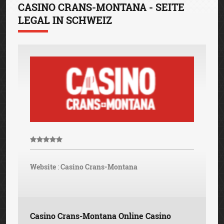
CASINO CRANS-MONTANA - SEITE
LEGAL IN SCHWEIZ
Website
:
Casino Crans-Montana
Casino Crans-Montana Online Casino