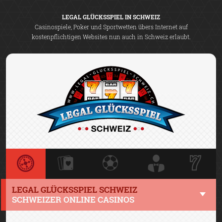
LEGAL GLÜCKSSPIEL IN SCHWEIZ
Casinospiele, Poker und Sportwetten übers Internet auf
kostenpflichtigen Websites nun auch in Schweiz erlaubt.
LEGAL GLÜCKSSPIEL SCHWEIZ
SCHWEIZER ONLINE CASINOS