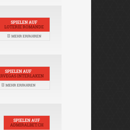
SPIELEN AUF
LOTERIE ROMANDE
MEHR ERFAHREN
SPIELEN AUF
ARVEGAS INTERLAKEN
MEHR ERFAHREN
SPIELEN AUF
ADMIRALBET.CH