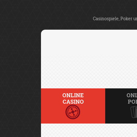
Casinospiele, Poker u
ONLINE
ON
CASINO
PO