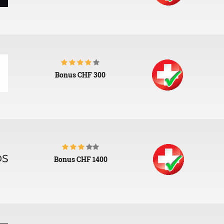
Bonus CHF 300
Bonus CHF 1400