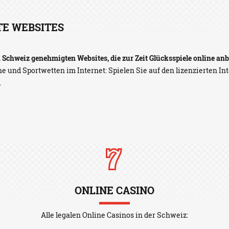
TE WEBSITES
n Schweiz genehmigten Websites, die zur Zeit Glücksspiele online anb
ne und Sportwetten im Internet: Spielen Sie auf den lizenzierten In
.
ONLINE CASINO
Alle legalen Online Casinos in der Schweiz: