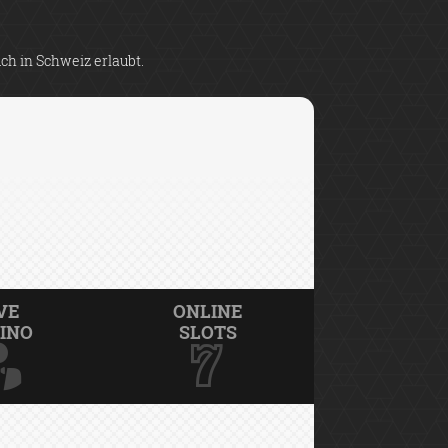
ch in Schweiz erlaubt.
VE
ONLINE
INO
SLOTS