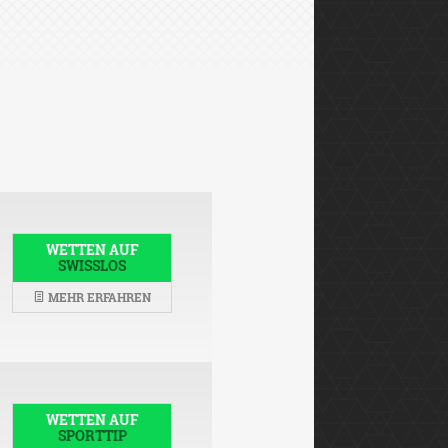
WETTEN AUF
SWISSLOS
MEHR ERFAHREN
WETTEN AUF
SPORTTIP