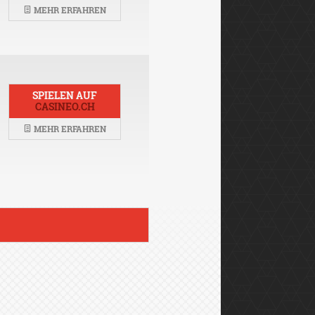
MEHR ERFAHREN
SPIELEN AUF
CASINEO.CH
MEHR ERFAHREN