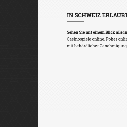
IN SCHWEIZ ERLAUB
Sehen Sie mit einem Blick alle i
Casinospiele online, Poker onli
mit behördlicher Genehmigung