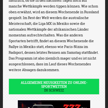
natürlich, ob sie in den nächsten Tagen noch auf
manche Wettkämpfe werden tippen können. Wie schon
oben erwähnt, wird an diesem Wochenende in Russland
gespielt. Im Rest der Welt werden die australische
Meisterschaft, die Liga MX in Mexiko sowie die
nationalen Wettkämpfe der afrikanischen Länder
momentan aufrechterhalten. Was die anderen
Sportarten betrifft, findet an diesem Wochenende die
Rallye in Mexiko statt, ebenso wie Paris-Nizza im
Radsport, dessen letztes Rennen am Samstag stattfindet.
Das Programm ist also ziemlich mager und es ist nicht
ausgeschlossen, dass im Lauf dieses Wochenendes
weitere Absagen dazukommen.
ALLGEMEINE NEUIGKEITEN ZU ONLINE-
SPORTWETTEN
IN SCHWEIZ