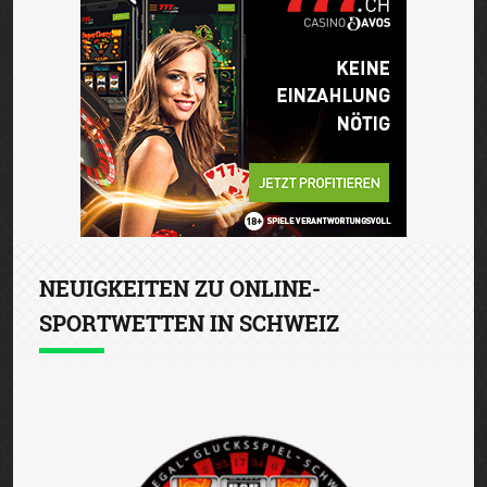
NEUIGKEITEN ZU ONLINE-
SPORTWETTEN IN SCHWEIZ