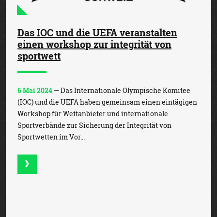
Das IOC und die UEFA veranstalten
einen workshop zur integrität von
sportwett
6 Mai 2024
— Das Internationale Olympische Komitee
(IOC) und die UEFA haben gemeinsam einen eintägigen
Workshop für Wettanbieter und internationale
Sportverbände zur Sicherung der Integrität von
Sportwetten im Vor...