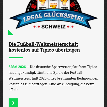
Die Fußball-Weltmeisterschaft
kostenlos auf Tipico übertragen
6 Mai 2026
— Die deutsche Sportwettenplattform Tipico
hat angekündigt, sämtliche Spiele der Fußball-
Weltmeisterschaft 2026 unter bestimmten Bedingungen
kostenlos zu übertragen. Eine Ankündigung, die beim
offizie...