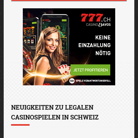
NEUIGKEITEN ZU LEGALEN
CASINOSPIELEN IN SCHWEIZ