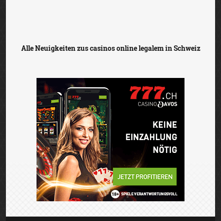
Alle Neuigkeiten zus casinos online legalem in Schweiz