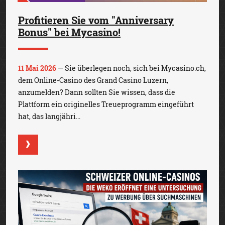
Profitieren Sie vom "Anniversary
Bonus" bei Mycasino!
11 Mai 2026
— Sie überlegen noch, sich bei Mycasino.ch,
dem Online-Casino des Grand Casino Luzern,
anzumelden? Dann sollten Sie wissen, dass die
Plattform ein originelles Treueprogramm eingeführt
hat, das langjähri...